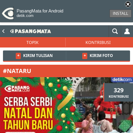
PasangMata for Android
INSTALL
detik.com
TOPIK
KONTRIBUSI
+
KIRIM TULISAN
+
KIRIM FOTO
#NATARU
329
KONTRIBUSI