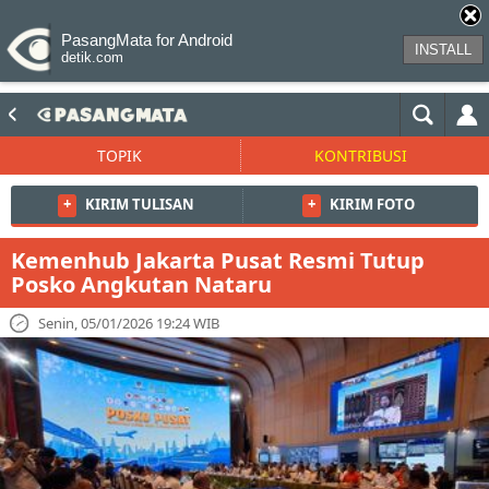
PasangMata for Android
INSTALL
detik.com
TOPIK
KONTRIBUSI
+
KIRIM TULISAN
+
KIRIM FOTO
Kemenhub Jakarta Pusat Resmi Tutup
Posko Angkutan Nataru
Senin, 05/01/2026 19:24 WIB