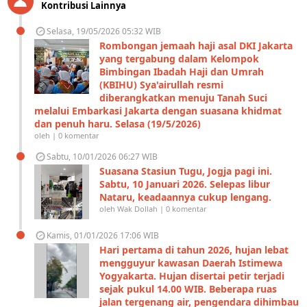
Kontribusi Lainnya
Selasa, 19/05/2026 05:32 WIB
Rombongan jemaah haji asal DKI Jakarta
yang tergabung dalam Kelompok
Bimbingan Ibadah Haji dan Umrah
(KBIHU) Sya'airullah resmi
diberangkatkan menuju Tanah Suci
melalui Embarkasi Jakarta dengan suasana khidmat
dan penuh haru. Selasa (19/5/2026)
oleh | 0 komentar
Sabtu, 10/01/2026 06:27 WIB
Suasana Stasiun Tugu, Jogja pagi ini.
Sabtu, 10 Januari 2026. Selepas libur
Nataru, keadaannya cukup lengang.
oleh Wak Dollah | 0 komentar
Kamis, 01/01/2026 17:06 WIB
Hari pertama di tahun 2026, hujan lebat
mengguyur kawasan Daerah Istimewa
Yogyakarta. Hujan disertai petir terjadi
sejak pukul 14.00 WIB. Beberapa ruas
jalan tergenang air, pengendara dihimbau