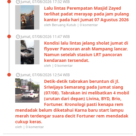
Jumat, 07/08/2026 17:32 WIB
Lalu lintas Perempatan Masjid Zayed
terlihat padat merayap pada jam pulang
kantor pada hari Jumat 07 Agustus 2026
oleh Beruang Kutub | 0 komentar
Jumat, 07/08/2026 11:47 WIB
Kondisi lalu lintas jelang sholat jumat di
flyover Pancoran arah Mampang lancar.
Namun setelah stasiun LRT pancoran
kendaraan tersendat.
oleh | 0 komentar
Jumat, 07/08/2026 12:54 WIB
Detik-detik tabrakan beruntun di Jl.
Sriwijaya Semarang pada Jumat siang
(07/08). Tabrakan ini melibatkan 4 mobil
(urutan dari depan) Livina, BYD, Brio,
Fortuner. Kronologi pasti kenapa rem
mendadak belum diketahui Karna baru start lampu
merah terdengar suara decit Fortuner rem mendadak
cukup keras.
oleh | 0 komentar