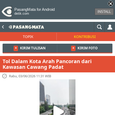
PasangMata for Android
INSTALL
detik.com
TOPIK
KONTRIBUSI
+
KIRIM TULISAN
+
KIRIM FOTO
Tol Dalam Kota Arah Pancoran dari
Kawasan Cawang Padat
Rabu, 03/06/2026 11:31 WIB