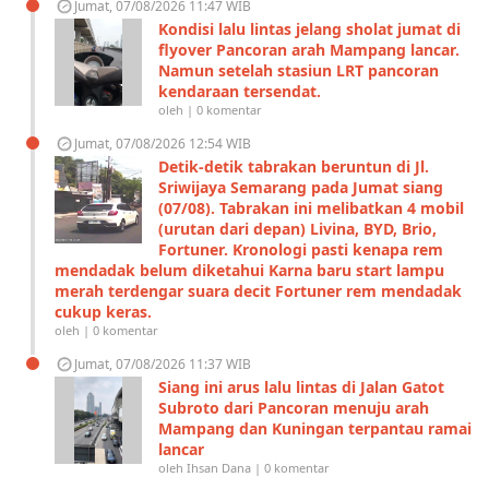
Jumat, 07/08/2026 11:47 WIB
Kondisi lalu lintas jelang sholat jumat di
flyover Pancoran arah Mampang lancar.
Namun setelah stasiun LRT pancoran
kendaraan tersendat.
oleh | 0 komentar
Jumat, 07/08/2026 12:54 WIB
Detik-detik tabrakan beruntun di Jl.
Sriwijaya Semarang pada Jumat siang
(07/08). Tabrakan ini melibatkan 4 mobil
(urutan dari depan) Livina, BYD, Brio,
Fortuner. Kronologi pasti kenapa rem
mendadak belum diketahui Karna baru start lampu
merah terdengar suara decit Fortuner rem mendadak
cukup keras.
oleh | 0 komentar
Jumat, 07/08/2026 11:37 WIB
Siang ini arus lalu lintas di Jalan Gatot
Subroto dari Pancoran menuju arah
Mampang dan Kuningan terpantau ramai
lancar
oleh Ihsan Dana | 0 komentar