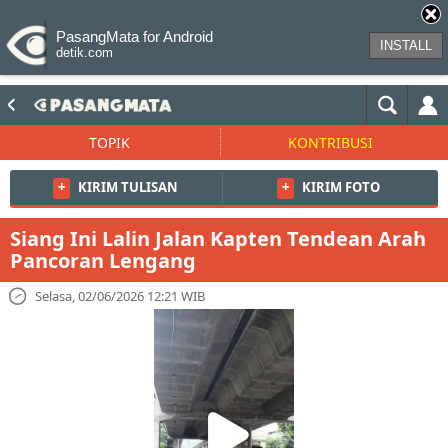
PasangMata for Android
INSTALL
detik.com
TOPIK
KONTRIBUSI
+
KIRIM TULISAN
+
KIRIM FOTO
Siang Ini Lalin Jalan Kapten Tendean Arah
Pancoran Lengang
Selasa, 02/06/2026 12:21 WIB