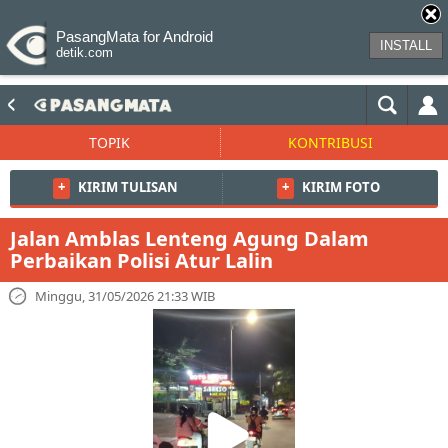
PasangMata for Android
INSTALL
detik.com
TOPIK
KONTRIBUSI
+
KIRIM TULISAN
+
KIRIM FOTO
Jalan Amblas Lenteng Agung Dalam
Perbaikan Polisi Atur Lalin
Minggu, 31/05/2026 21:33 WIB