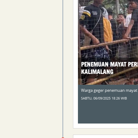
PENEMUAN MAYAT PER
KALIMALANG
Warga geger penemuan mayat p
SABTU, 06/09/2025 18:26 WIB