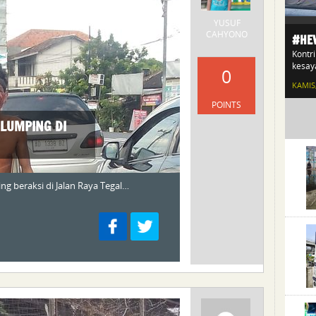
YUSUF
CAHYONO
#HE
Kontr
kesay
0
KAMIS,
POINTS
LUMPING DI
 beraksi di Jalan Raya Tegal…