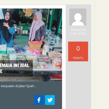
SAIFULLAH
S.PD M.PD
0
POINTS
MAJA INI JUAL
E
berjualan di Jalan Syiah…