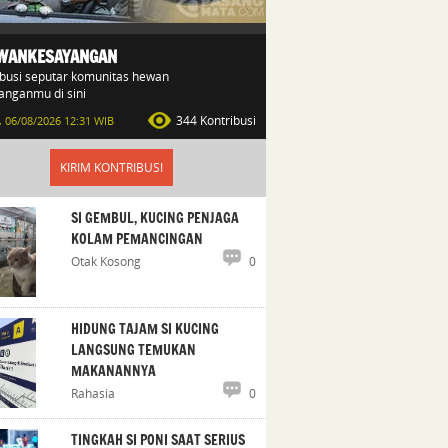
WANKESAYANGAN
ibusi seputar komunitas hewan
anganmu di sini
344 Kontribusi
 06/08/2026 12:31 WIB
KIRIM KONTRIBUSI
SI GEMBUL, KUCING PENJAGA
KOLAM PEMANCINGAN
Otak Kosong
0
HIDUNG TAJAM SI KUCING
LANGSUNG TEMUKAN
MAKANANNYA
Rahasia
0
TINGKAH SI PONI SAAT SERIUS