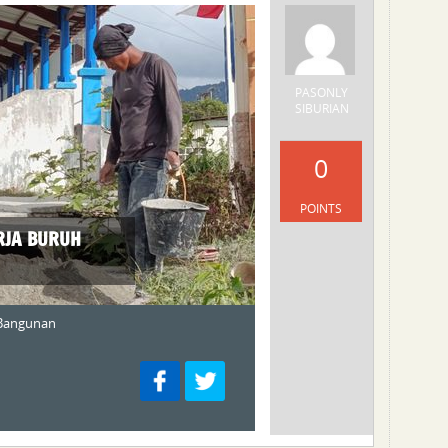
PASONLY
SIBURIAN
0
POINTS
RJA BURUH
 Bangunan