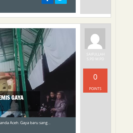
SAIFULLAH
S.PD M.PD
0
POINTS
EMIS GAYA
anda Aceh. Gaya baru sang…