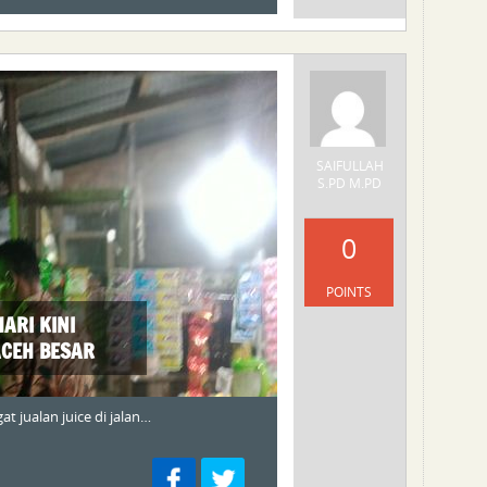
SAIFULLAH
S.PD M.PD
0
POINTS
ARI KINI
CEH BESAR
 jualan juice di jalan…