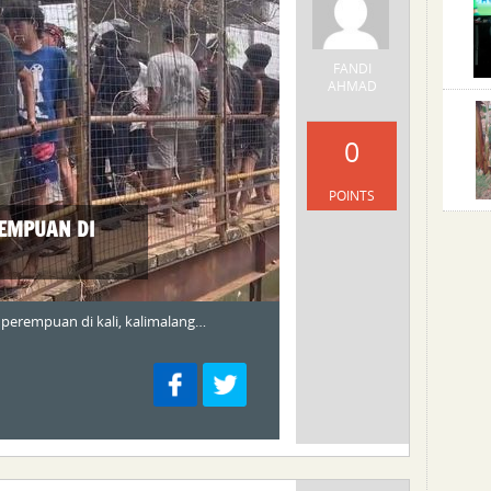
FANDI
AHMAD
0
POINTS
EMPUAN DI
erempuan di kali, kalimalang…