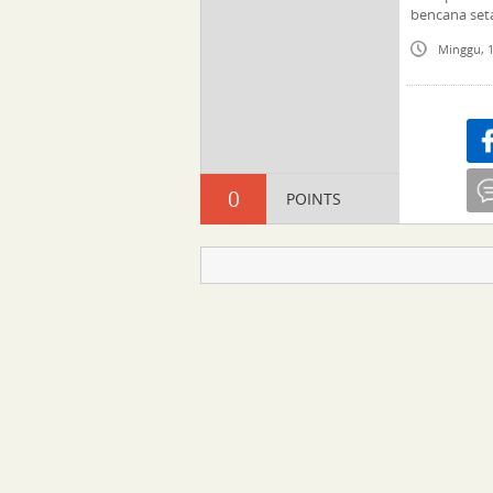
bencana set
Minggu, 1
Sha
0
POINTS