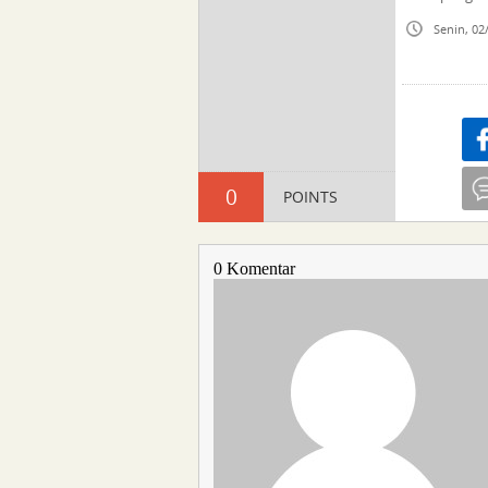
Senin, 02
Sha
0
POINTS