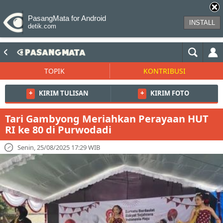
PasangMata for Android
INSTALL
detik.com
TOPIK
KONTRIBUSI
+
KIRIM TULISAN
+
KIRIM FOTO
Tari Gambyong Meriahkan Perayaan HUT
RI ke 80 di Purwodadi
Senin, 25/08/2025 17:29 WIB