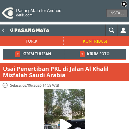
PasangMata for Android
INSTALL
detik.com
TOPIK
KONTRIBUSI
+
KIRIM TULISAN
+
KIRIM FOTO
Usai Penertiban PKL di Jalan Al Khalil
Misfalah Saudi Arabia
Selasa, 02/06/2026 14:58 WIB