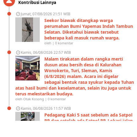
Kontribusi Lainnya
Jumat, 07/08/2026 21:51 WIB
Seekor biawak ditangkap warga
perumahan Bumi Yapemas Indah Tambun
Selatan. Diketahui biawak tersebut
beberapa kali masuk rumah warga.
oleh | 0 komentar
Kamis, 06/08/2026 22:57 WIB
Malam tirakatan dalam rangka merti
dusun atau bersih desa di Kalurahan
Wonokerto, Turi, Sleman, Kamis
(6/8/2026) malam. Acara ini digelar
sebagai bentuk rasa syukur kepada Tuhan
atas hasil bumi dan keselamatan, selain itu juga untuk
terus melestarikan budaya.
oleh Otak Kosong | 0 komentar
Kamis, 06/08/2026 11:57 WIB
Pedagang Kaki 5 saat sebelum ada Satpol
PP dan setelah ada Satpol PP. Lokasi jalan
Tendean Jakarta Selatan.
oleh | 0 komentar