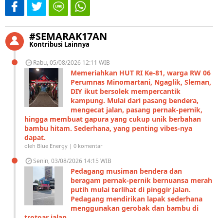
#SEMARAK17AN
Kontribusi Lainnya
Rabu, 05/08/2026 12:11 WIB
Memeriahkan HUT RI Ke-81, warga RW 06
Perumnas Minomartani, Ngaglik, Sleman,
DIY ikut bersolek mempercantik
kampung. Mulai dari pasang bendera,
mengecat jalan, pasang pernak-pernik,
hingga membuat gapura yang cukup unik berbahan
bambu hitam. Sederhana, yang penting vibes-nya
dapat.
oleh Blue Energy | 0 komentar
Senin, 03/08/2026 14:15 WIB
Pedagang musiman bendera dan
beragam pernak-pernik bernuansa merah
putih mulai terlihat di pinggir jalan.
Pedagang mendirikan lapak sederhana
menggunakan gerobak dan bambu di
trotoar jalan