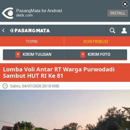
PasangMata for Android
INSTALL
detik.com
TOPIK
KONTRIBUSI
+
KIRIM TULISAN
+
KIRIM FOTO
Lomba Voli Antar RT Warga Purwodadi
Sambut HUT RI Ke 81
Sabtu, 04/07/2026 20:18 WIB