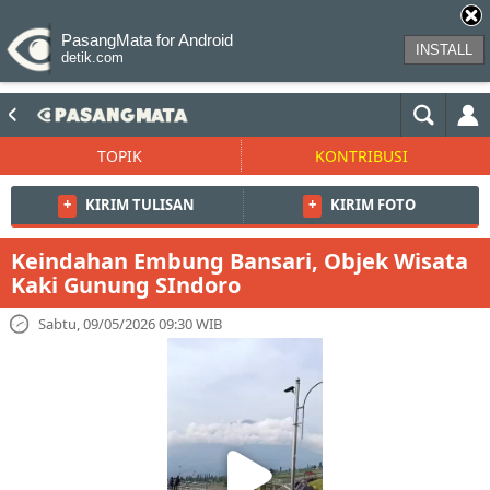
PasangMata for Android
INSTALL
detik.com
TOPIK
KONTRIBUSI
+
KIRIM TULISAN
+
KIRIM FOTO
Keindahan Embung Bansari, Objek Wisata
Kaki Gunung SIndoro
Sabtu, 09/05/2026 09:30 WIB