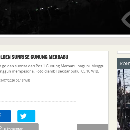
OLDEN SUNRISE GUNUNG MERBABU
KONT
golden sunrise dari Pos 1 Gunung Merbabu pagi ini, Minggu
sungguh mempesona. Foto diambil sekitar pukul 05.10 WIB.
5/07/2026 06:18 WIB
re
0
Tweet
0 komentar