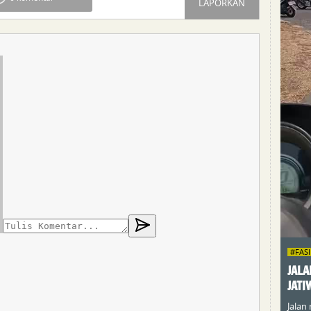
LAPORKAN
#FAS
JALA
JATI
Jalan