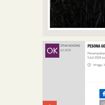
PESONA G
OTAK KOSONG
Jul 2026
Penampakan 
5 Juli 2026 
Minggu, 0
Sha