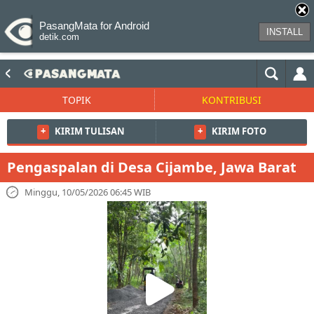
PasangMata for Android
INSTALL
detik.com
TOPIK
KONTRIBUSI
+
KIRIM TULISAN
+
KIRIM FOTO
Pengaspalan di Desa Cijambe, Jawa Barat
Minggu, 10/05/2026 06:45 WIB