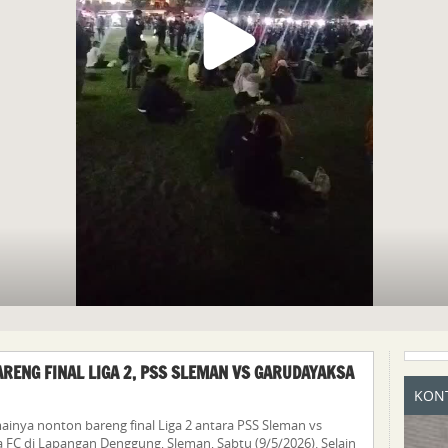
RENG FINAL LIGA 2, PSS SLEMAN VS GARUDAYAKSA
KONT
inya nonton bareng final Liga 2 antara PSS Sleman vs
FC di Lapangan Denggung, Sleman, Sabtu (9/5/2026). Selain