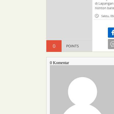
di Lapangan 
nonton bare
Sabtu, 09
Sha
0
POINTS