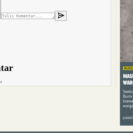
#UM
MAS
WAR
Seeko
Bumi 
biawa
warga
JUMAT,