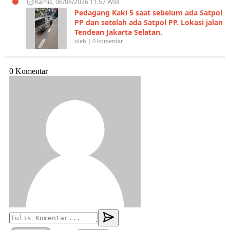
Kamis, 06/08/2026 11:57 WIB
Pedagang Kaki 5 saat sebelum ada Satpol
PP dan setelah ada Satpol PP. Lokasi jalan
Tendean Jakarta Selatan.
oleh | 0 komentar