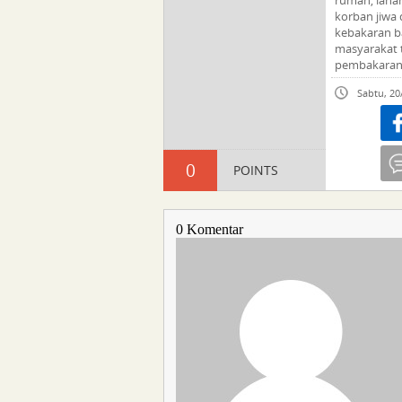
korban jiwa 
kebakaran b
masyarakat 
pembakaran
Sabtu, 20
Sha
0
POINTS