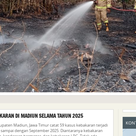
KARAN DI MADIUN SELAMA TAHUN 2025
KONT
paten Madiun, Jawa Timur catat 59 kasus kebakaran terjadi
ri sampai dengan September 2025. Diantaranya kebakaran
n, kendaraan bermotor, dan kebakaran LPG. Tidak ada