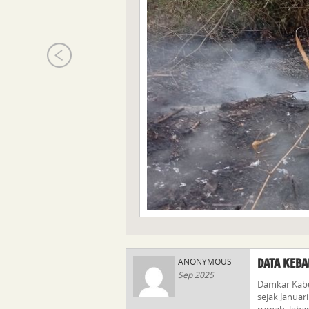
DATA KEBA
ANONYMOUS
Sep 2025
Damkar Kabu
sejak Janua
rumah, laha