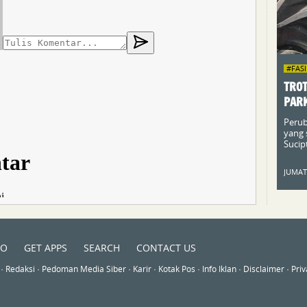
#FAS
TROT
PARK
Perub
yang 
Sucip
JUMAT,
TO
GET APPS
SEARCH
CONTACT US
 ·
Redaksi
·
Pedoman Media Siber
·
Karir
·
Kotak Pos
·
Info Iklan
·
Disclaimer
·
Priv