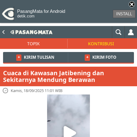
PasangMata for Android
INSTALL
detik.com
TOPIK
KONTRIBUSI
+
KIRIM TULISAN
+
KIRIM FOTO
Cuaca di Kawasan Jatibening dan
Sekitarnya Mendung Berawan
Kamis, 18/09/2025 11:01 WIB