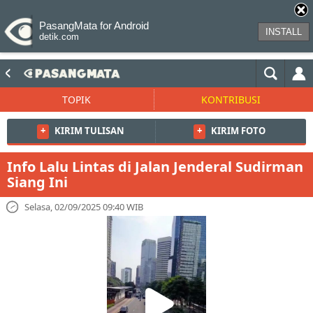
PasangMata for Android
INSTALL
detik.com
TOPIK
KONTRIBUSI
+
KIRIM TULISAN
+
KIRIM FOTO
Info Lalu Lintas di Jalan Jenderal Sudirman
Siang Ini
Selasa, 02/09/2025 09:40 WIB