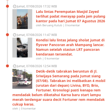
Jumat, 07/08/2026 17:32 WIB
Lalu lintas Perempatan Masjid Zayed
terlihat padat merayap pada jam pulang
kantor pada hari Jumat 07 Agustus 2026
oleh Beruang Kutub | 0 komentar
Jumat, 07/08/2026 11:47 WIB
Kondisi lalu lintas jelang sholat jumat di
flyover Pancoran arah Mampang lancar.
Namun setelah stasiun LRT pancoran
kendaraan tersendat.
oleh | 0 komentar
Jumat, 07/08/2026 12:54 WIB
Detik-detik tabrakan beruntun di Jl.
Sriwijaya Semarang pada Jumat siang
(07/08). Tabrakan ini melibatkan 4 mobil
(urutan dari depan) Livina, BYD, Brio,
Fortuner. Kronologi pasti kenapa rem
mendadak belum diketahui Karna baru start lampu
merah terdengar suara decit Fortuner rem mendadak
cukup keras.
oleh | 0 komentar