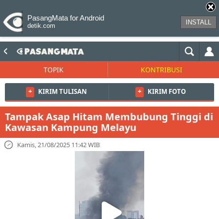
PasangMata for Android
INSTALL
detik.com
TOPIK
KONTRIBUSI
+
KIRIM TULISAN
+
KIRIM FOTO
Tampak Asap Hitam Membubung Tinggi di
Kawasan Kampung Melayu
Kamis, 21/08/2025 11:42 WIB