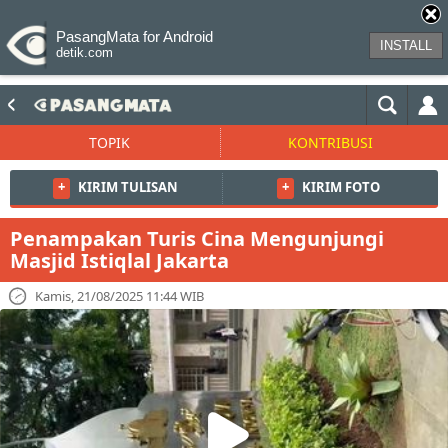
PasangMata for Android
INSTALL
detik.com
TOPIK
KONTRIBUSI
+
KIRIM TULISAN
+
KIRIM FOTO
Penampakan Turis Cina Mengunjungi
Masjid Istiqlal Jakarta
Kamis, 21/08/2025 11:44 WIB