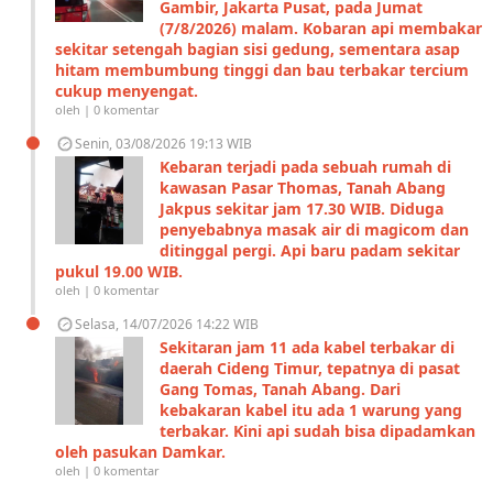
Gambir, Jakarta Pusat, pada Jumat
(7/8/2026) malam. Kobaran api membakar
sekitar setengah bagian sisi gedung, sementara asap
hitam membumbung tinggi dan bau terbakar tercium
cukup menyengat.
oleh | 0 komentar
Senin, 03/08/2026 19:13 WIB
Kebaran terjadi pada sebuah rumah di
kawasan Pasar Thomas, Tanah Abang
Jakpus sekitar jam 17.30 WIB. Diduga
penyebabnya masak air di magicom dan
ditinggal pergi. Api baru padam sekitar
pukul 19.00 WIB.
oleh | 0 komentar
Selasa, 14/07/2026 14:22 WIB
Sekitaran jam 11 ada kabel terbakar di
daerah Cideng Timur, tepatnya di pasat
Gang Tomas, Tanah Abang. Dari
kebakaran kabel itu ada 1 warung yang
terbakar. Kini api sudah bisa dipadamkan
oleh pasukan Damkar.
oleh | 0 komentar