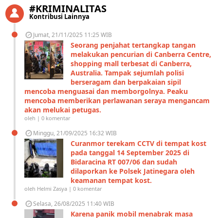
#KRIMINALITAS
Kontribusi Lainnya
Jumat, 21/11/2025 11:25 WIB
Seorang penjahat tertangkap tangan
melakukan pencurian di Canberra Centre,
shopping mall terbesat di Canberra,
Australia. Tampak sejumlah polisi
berseragam dan berpakaian sipil
mencoba menguasai dan memborgolnya. Peaku
mencoba memberikan perlawanan seraya mengancam
akan melukai petugas.
oleh | 0 komentar
Minggu, 21/09/2025 16:32 WIB
Curanmor terekam CCTV di tempat kost
pada tanggal 14 September 2025 di
Bidaracina RT 007/06 dan sudah
dilaporkan ke Polsek Jatinegara oleh
keamanan tempat kost.
oleh Helmi Zasya | 0 komentar
Selasa, 26/08/2025 11:40 WIB
Karena panik mobil menabrak masa