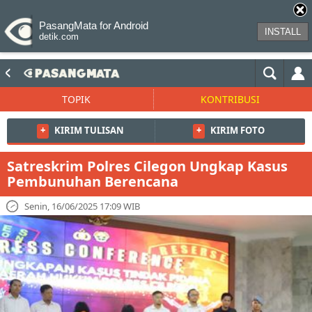
PasangMata for Android
INSTALL
detik.com
TOPIK
KONTRIBUSI
+
KIRIM TULISAN
+
KIRIM FOTO
Satreskrim Polres Cilegon Ungkap Kasus
Pembunuhan Berencana
Senin, 16/06/2025 17:09 WIB