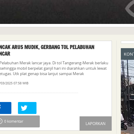
NCAK ARUS MUDIK, GERBANG TOL PELABUHAN
NCAR
KONT
Pelabuhan Merak lancar jaya. Di tol Tangerang-Merak berlaku
 sehingga mobil berpelat ganjil hari ini diarahkan untuk lewat
petugas. Utk plat genap bisa lanjut sampai Merak
/03/2025 07:58 WIB
re
0
Tweet
0 komentar
LAPORKAN