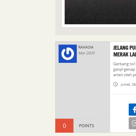
JELANG PU
RAHASIA
Mar 2025
MERAK LA
Gerbang tol 
ganjil-genap
arteri oleh 
Jumat, 28
Sha
0
POINTS