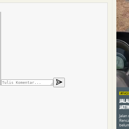
#FAS
JALA
JATI
Jalan
Renca
belum