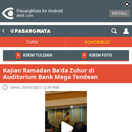
PasangMata for Android
INSTALL
detik.com
TOPIK
KONTRIBUSI
+
KIRIM TULISAN
+
KIRIM FOTO
Kajian Ramadan Ba'da Zuhur di
Auditorium Bank Mega Tendean
Senin, 03/03/2025 12:39 WIB