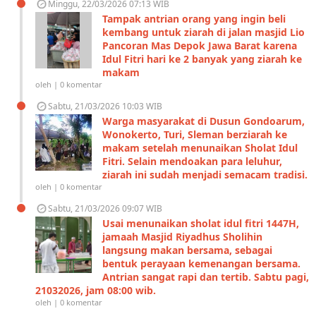
Minggu, 22/03/2026 07:13 WIB
Tampak antrian orang yang ingin beli
kembang untuk ziarah di jalan masjid Lio
Pancoran Mas Depok Jawa Barat karena
Idul Fitri hari ke 2 banyak yang ziarah ke
makam
oleh | 0 komentar
Sabtu, 21/03/2026 10:03 WIB
Warga masyarakat di Dusun Gondoarum,
Wonokerto, Turi, Sleman berziarah ke
makam setelah menunaikan Sholat Idul
Fitri. Selain mendoakan para leluhur,
ziarah ini sudah menjadi semacam tradisi.
oleh | 0 komentar
Sabtu, 21/03/2026 09:07 WIB
Usai menunaikan sholat idul fitri 1447H,
jamaah Masjid Riyadhus Sholihin
langsung makan bersama, sebagai
bentuk perayaan kemenangan bersama.
Antrian sangat rapi dan tertib. Sabtu pagi,
21032026, jam 08:00 wib.
oleh | 0 komentar