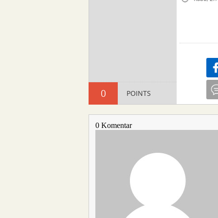
Sha
0
POINTS