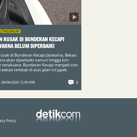
ILITASUMUM
N RUSAK DI BUNDERAN KECAPI
WARNA BELUM DIPERBAIKI
 rusak di Bunderan Kecapi Jatiwarna, Bekasi.
na akan diperbaiki namun hingga kini
 terlaksana. Bunderan Kecapi menjadi icon
bekasi terletak di atas jalan tol japek.
 06/08/2026 12:09 WIB
0
acy Policy