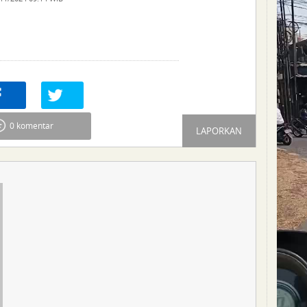
re
0
Tweet
0 komentar
LAPORKAN