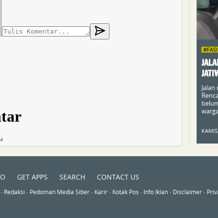
#FAS
JALA
JATI
Jalan
Renca
belum
warga 
KAMIS,
TO
GET APPS
SEARCH
CONTACT US
 ·
Redaksi
·
Pedoman Media Siber
·
Karir
·
Kotak Pos
·
Info Iklan
·
Disclaimer
·
Priv