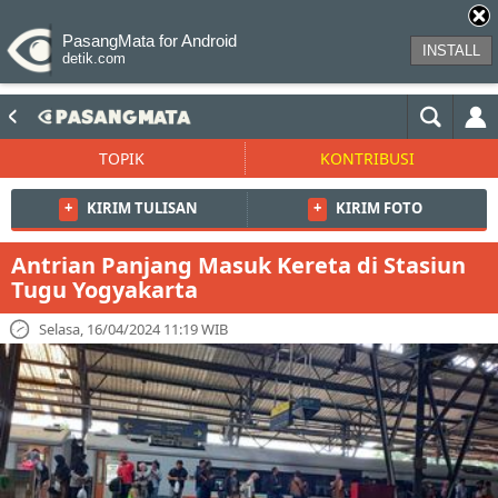
PasangMata for Android
INSTALL
detik.com
TOPIK
KONTRIBUSI
+
KIRIM TULISAN
+
KIRIM FOTO
Antrian Panjang Masuk Kereta di Stasiun
Tugu Yogyakarta
Selasa, 16/04/2024 11:19 WIB