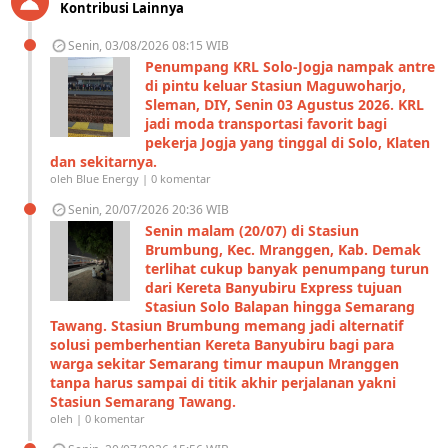
Kontribusi Lainnya
Senin, 03/08/2026 08:15 WIB
Penumpang KRL Solo-Jogja nampak antre
di pintu keluar Stasiun Maguwoharjo,
Sleman, DIY, Senin 03 Agustus 2026. KRL
jadi moda transportasi favorit bagi
pekerja Jogja yang tinggal di Solo, Klaten
dan sekitarnya.
oleh Blue Energy | 0 komentar
Senin, 20/07/2026 20:36 WIB
Senin malam (20/07) di Stasiun
Brumbung, Kec. Mranggen, Kab. Demak
terlihat cukup banyak penumpang turun
dari Kereta Banyubiru Express tujuan
Stasiun Solo Balapan hingga Semarang
Tawang. Stasiun Brumbung memang jadi alternatif
solusi pemberhentian Kereta Banyubiru bagi para
warga sekitar Semarang timur maupun Mranggen
tanpa harus sampai di titik akhir perjalanan yakni
Stasiun Semarang Tawang.
oleh | 0 komentar