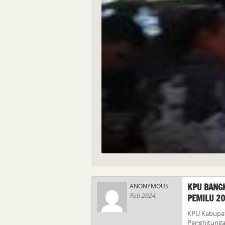
KPU BANGK
ANONYMOUS
Feb 2024
PEMILU 2
KPU Kabupat
Penghitunga