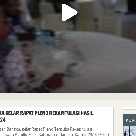
A GELAR RAPAT PLENO REKAPITULASI HASIL
024
KONT
en Bangka, gelar Rapat Pleno Terbuka Rekapitulasi
n Suara Pemilu 2024, Kabupaten Bangka, Kamis (29/02/2024)