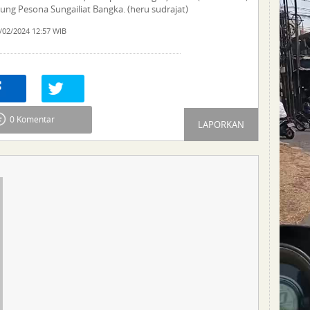
jung Pesona Sungailiat Bangka. (heru sudrajat)
/02/2024 12:57 WIB
re
0
Tweet
0 Komentar
LAPORKAN