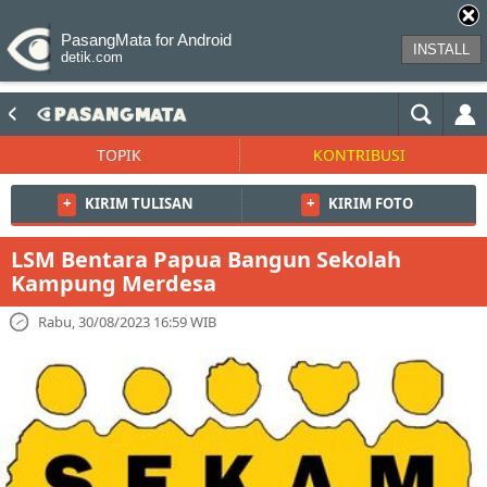
PasangMata for Android
INSTALL
detik.com
TOPIK
KONTRIBUSI
+
KIRIM TULISAN
+
KIRIM FOTO
LSM Bentara Papua Bangun Sekolah
Kampung Merdesa
Rabu, 30/08/2023 16:59 WIB