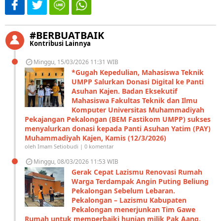
#BERBUATBAIK
Kontribusi Lainnya
Minggu, 15/03/2026 11:31 WIB
*Gugah Kepedulian, Mahasiswa Teknik
UMPP Salurkan Donasi Digital ke Panti
Asuhan Kajen. Badan Eksekutif
Mahasiswa Fakultas Teknik dan Ilmu
Komputer Universitas Muhammadiyah
Pekajangan Pekalongan (BEM Fastikom UMPP) sukses
menyalurkan donasi kepada Panti Asuhan Yatim (PAY)
Muhammadiyah Kajen, Kamis (12/3/2026)
oleh Imam Setiobudi | 0 komentar
Minggu, 08/03/2026 11:53 WIB
Gerak Cepat Lazismu Renovasi Rumah
Warga Terdampak Angin Puting Beliung
Pekalongan Sebelum Lebaran.
Pekalongan – Lazismu Kabupaten
Pekalongan menerjunkan Tim Gawe
Rumah untuk memperbaiki hunian milik Pak Aang,